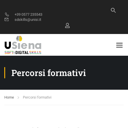
+39 0577 235543
sdskills@unisi.it
Percorsi formativi
Home
Percorsi formativi