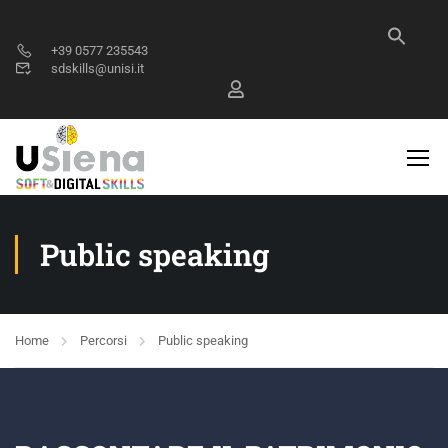
+39 0577 235543
sdskills@unisi.it
Public speaking
Home
Percorsi
Public speaking