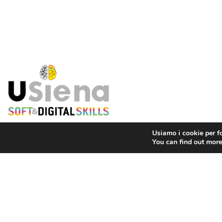
Usiamo i cookie per fo
+39 0577 235543
You can find out more
Via Banchi di Sotto 55, 53100 Siena ITALIA
sdskills@unisi.it