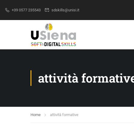
+39 0577 235543
sdskills@unisi.it
attività formativ
Home
attività formative